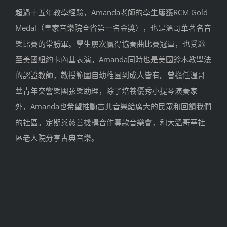
超過十五年教學經驗，Amanda老師的學生屢獲RCM Gold
Medal（皇家音樂院全省第一名金獎），
也是溫哥華著名音
樂比賽的常勝軍。學生屢次贏得協奏曲比賽冠軍，
也受邀
至美國紐約卡內基表演。
Amanda同時也是美國鈴木教學法
的認證教師，
教授範圍自幼稚園到成人皆有。
曾擔任溫哥
華青年交響樂團弦樂助理，
除了培養優秀小提琴演奏家
外，
Amanda也希望推動古典音樂給廣大的民眾和回饋我們
的社區。
定期與慈善機構合作募款音樂會，
和大溫哥華社
區老人院分享古典音樂。