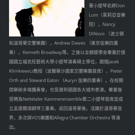
華小提琴名師Don
Lum（茱莉亞音樂
院），Nancy
DiNovo （波士頓
和溫哥華交響樂團），Andrew Dawes （東京弦樂四重
奏），Kenneth Broadway等。
之後以全額獎學金畢業於德
國國立福克旺藝術大學小提琴演奏碩士學
位，跟隨Jacek
Klimkiewicz教授（波蘭華沙國家交響樂團首席），
Pieter
Orth and Steward Eaton （Auryn 弦樂四重奏）。在校期
間舉辦多場獨奏會，
也受邀到德國各大城市表演。畢業後
受聘為Nettetaler Kammerensemble第二小提琴首席並成
立孟德爾頌鋼琴
三重奏。返回溫哥華後，活躍於溫哥華音
界，
多次與VOS樂團和Allegra Chamber Orchestra 等演
出。