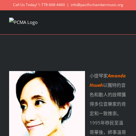
Skip
Call Us Today! 1-778-668-4460
|
info@pacificchambermusic.org
to
content
小提琴家
Amanda
Hsueh
以獨特的音
色和動人的詮釋獲
得多位音樂家的肯
定和一致
推崇。
1995年移民至溫
哥華後，師事溫哥