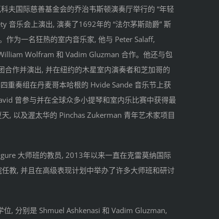
科夫国际慈善基金会的乔治韦斯顿演奏厅举行的 “年轻
iety 音乐会上演出, 演奏了1692年的 “法尔茅斯勋爵” 斯
一名狂热的室内音乐家, 他与 Peter Salaff,
Arad, William Wolfram 和 Vadim Gluzman 合作。他还与包
内的乐团合作并演出, 并在纽约的木星室内演奏者和芝加哥的
奏组在丹麦哥本哈根的 Hvide Sande 音乐节上获
avid 曾参与并在全球众多小提琴和室内乐比赛中获得最
, 以及渥太华的 Pinchas Zukerman 青年艺术家项目
chetta Ligure 大师班的教员, 2013年以来一直在克雷莫纳国际
学院任教, 并且在高级表现计划中举办了许多大师班和研讨
hmuel Ashkenasi 和 Vadim Gluzman,