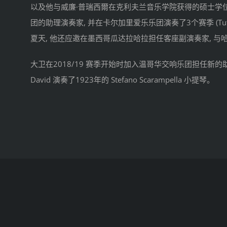
以及他与威廉·普瑞西爾在克利夫兰音乐学院获得的硕士学位。他
团的助理演奏家, 并在卡尔加里爱乐乐团演奏了3个赛季 (Tutti 1s
夏天, 他还应邀在墨西哥瓜达拉哈拉担任客座副演奏家, 
大卫在2018/19 赛季开始时加入温哥华交响乐团担任新
David 演奏了1923年的 Stefano Scarampella 小提琴。